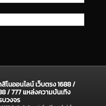
าสิโนออนไลน์ เว็บตรง 1688 /
88 / 777 แหล่งความบันเทิง
รบวงจร