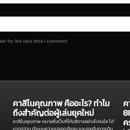
ser for the next time I comment.
คาสิโนคุณภาพ คืออะไร? ทำไม
ค
ถึงสำคัญต่อผู้เล่นยุคใหม่
8
ค
คาสิโนคุณภาพ หมายถึงเว็บที่ให้บริการอย่างโปร่งใส ได้
มาตรฐาน มีระบบความปลอดภัยสูง และรองรับการเดิม