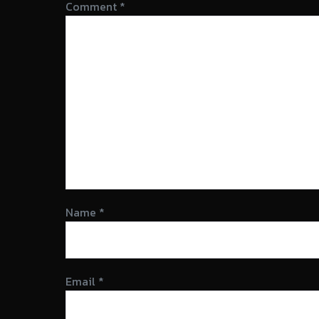
Comment
*
Name
*
Email
*