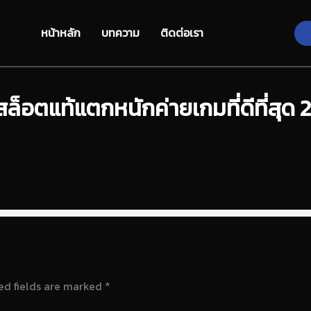
หน้าหลัก
บทความ
ติดต่อเรา
สล็อตแท้แตกหนักค่ายเกมที่ดีที่สุด
ed fields are marked
*