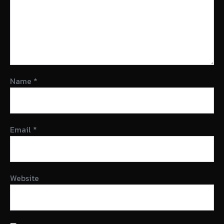
Name
*
Email
*
Website