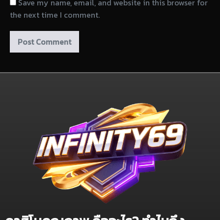
Save my name, email, and website in this browser for
the next time I comment.