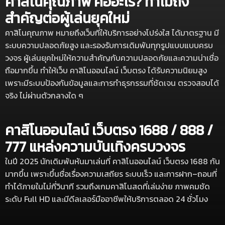
คาสิโนคุณภาพ คืออะไร? ทำไมถึง
สำคัญต่อผู้เล่นยุคใหม่
คาสิโนคุณภาพ หมายถึงเว็บที่ให้บริการอย่างโปร่งใส ได้มาตรฐาน มี
ระบบความปลอดภัยสูง และรองรับการเดิมพันทุกรูปแบบแบบครบ
วงจร ผู้เล่นยุคใหม่ให้ความสำคัญกับความปลอดภัยและความน่าเชื่อ
ถือมากขึ้น ทำให้เว็บ คาสิโนออนไลน์ เว็บตรง ได้รับความนิยมสูง
เพราะมีระบบป้องกันข้อมูลและการทำธุรกรรมที่ชัดเจน ตรวจสอบได้
จริง ไม่ผ่านตัวกลางใด ๆ
คาสิโนออนไลน์ เว็บตรง 1688 / 888 /
777 แหล่งความบันเทิงครบวงจร
ในปี 2025 นักเดิมพันหันมาเล่นที่ คาสิโนออนไลน์ เว็บตรง 1688 กัน
มากขึ้น เพราะขึ้นชื่อเรื่องความเสถียร ระบบเร็ว และการฝาก–ถอนที่
ทำได้ภายในไม่กี่วินาที รวมถึงเกมคาสิโนสดที่เล่นง่าย ภาพคมชัด
ระดับ Full HD และมีดีลเลอร์มืออาชีพให้บริการตลอด 24 ชั่วโมง